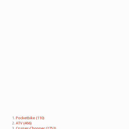
Pocketbike
(110)
ATV
(466)
Cruiser-Chopper
(2753)