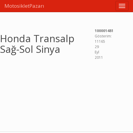
MotosikletPazarı
Linkle
100001481
Honda Transalp
Gösterim:
11165
Sağ-Sol Sinya
29
Eyl
2011