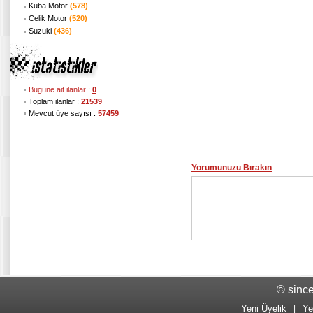
Kuba Motor
(578)
Celik Motor
(520)
Suzuki
(436)
Bugüne ait ilanlar :
0
Toplam ilanlar :
21539
Mevcut üye sayısı :
57459
Yorumunuzu Bırakın
© sinc
Yeni Üyelik
|
Ye