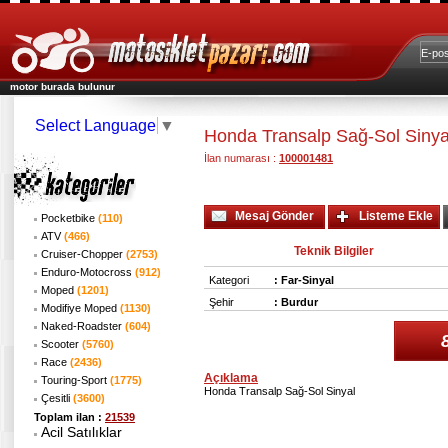
motor burada bulunur
Select Language
▼
Honda Transalp Sağ-Sol Siny
İlan numarası :
100001481
Mesaj Gönder
Listeme Ekle
Pocketbike
(110)
ATV
(466)
Teknik Bilgiler
Cruiser-Chopper
(2753)
Enduro-Motocross
(912)
Kategori
:
Far-Sinyal
Moped
(1201)
Şehir
:
Burdur
Modifiye Moped
(1130)
Naked-Roadster
(604)
Scooter
(5760)
Race
(2436)
Açıklama
Touring-Sport
(1775)
Honda Transalp Sağ-Sol Sinyal
Çesitli
(3600)
Toplam ilan :
21539
Acil Satılıklar