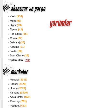
Kask
(135)
Mont
(96)
Diğer
(93)
Egsoz
(41)
Far-Sinyal
(35)
Çanta
(27)
Debriyaj
(24)
Koruma
(21)
Lastik
(20)
Bot - Çizme
(18)
Toplam ilan :
792
Mondial
(3031)
Kanuni
(2125)
Honda
(2029)
Yamaha
(1809)
Asya Motor
(859)
Ramzey
(751)
Peugeot
(623)