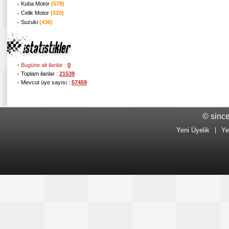
Kuba Motor
(578)
Celik Motor
(520)
Suzuki
(436)
Bugüne ait ilanlar :
0
Toplam ilanlar :
21539
Mevcut üye sayısı :
57459
© sinc
Yeni Üyelik
|
Ye