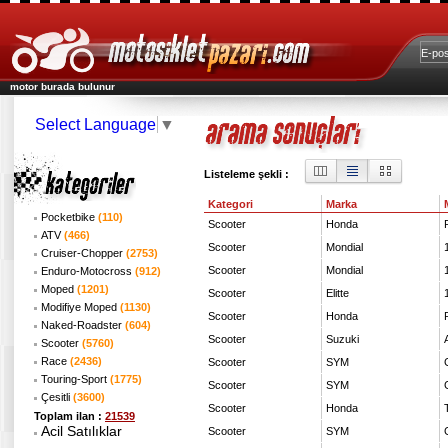
motor burada bulunur
Select Language
▼
Listeleme şekli :
Kategori
Marka
Pocketbike
(110)
Scooter
Honda
ATV
(466)
Scooter
Mondial
Cruiser-Chopper
(2753)
Scooter
Mondial
Enduro-Motocross
(912)
Moped
(1201)
Scooter
Elitte
Modifiye Moped
(1130)
Scooter
Honda
Naked-Roadster
(604)
Scooter
Suzuki
Scooter
(5760)
Race
(2436)
Scooter
SYM
Touring-Sport
(1775)
Scooter
SYM
Çesitli
(3600)
Scooter
Honda
Toplam ilan :
21539
Acil Satılıklar
Scooter
SYM