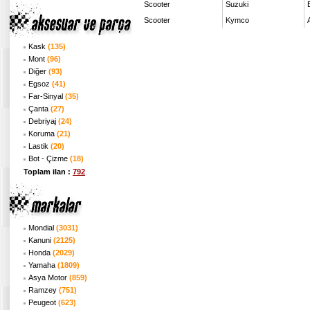
Scooter
Suzuki
Scooter
Kymco
Kask
(135)
Mont
(96)
Diğer
(93)
Egsoz
(41)
Far-Sinyal
(35)
Çanta
(27)
Debriyaj
(24)
Koruma
(21)
Lastik
(20)
Bot - Çizme
(18)
Toplam ilan :
792
Mondial
(3031)
Kanuni
(2125)
Honda
(2029)
Yamaha
(1809)
Asya Motor
(859)
Ramzey
(751)
Peugeot
(623)