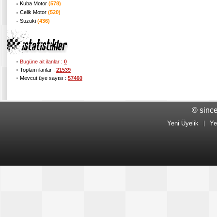
Kuba Motor
(578)
Celik Motor
(520)
Suzuki
(436)
Bugüne ait ilanlar :
0
Toplam ilanlar :
21539
Mevcut üye sayısı :
57460
© sinc
Yeni Üyelik
|
Ye