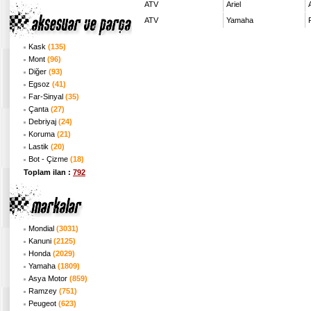
ATV
Ariel
ATV
Yamaha
Kask
(135)
Mont
(96)
Diğer
(93)
Egsoz
(41)
Far-Sinyal
(35)
Çanta
(27)
Debriyaj
(24)
Koruma
(21)
Lastik
(20)
Bot - Çizme
(18)
Toplam ilan :
792
Mondial
(3031)
Kanuni
(2125)
Honda
(2029)
Yamaha
(1809)
Asya Motor
(859)
Ramzey
(751)
Peugeot
(623)