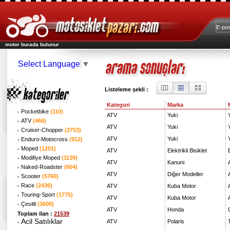
motor burada bulunur
Select Language
▼
Listeleme şekli :
Kategori
Marka
Pocketbike
(110)
ATV
Yuki
ATV
(466)
ATV
Yuki
Cruiser-Chopper
(2753)
ATV
Yuki
Enduro-Motocross
(912)
Moped
(1201)
ATV
Elektrikli Bisiklet
Modifiye Moped
(1130)
ATV
Kanuni
Naked-Roadster
(604)
ATV
Diğer Modeller
Scooter
(5760)
Race
(2436)
ATV
Kuba Motor
Touring-Sport
(1775)
ATV
Kuba Motor
Çesitli
(3600)
ATV
Honda
Toplam ilan :
21539
Acil Satılıklar
ATV
Polaris