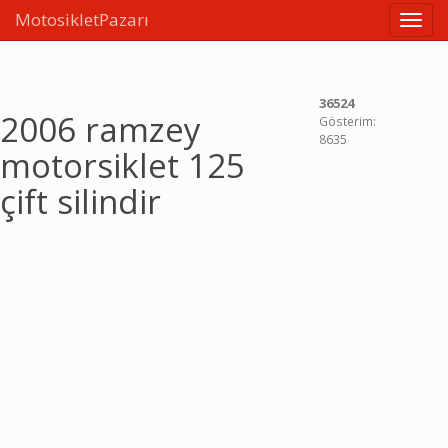
MotosikletPazarı
Linkle
36524
2006 ramzey
Gösterim:
8635
motorsiklet 125
çift silindir