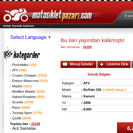
motor burada bulunur
Select Language
▼
Bu ilan yayından kalkmıştır
İlan numarası :
34284
Mesaj Gönder
Listeme Ekle
Pocketbike
(110)
ATV
(466)
Teknik Bilgiler
Cruiser-Chopper
(2753)
Enduro-Motocross
(912)
Kategori
:
ATV
Moped
(1201)
Model
:
Buffalo 150
( teknik detay )
Modifiye Moped
(1130)
Marka
:
Kanuni
Naked-Roadster
(604)
Scooter
(5760)
Yıl
:
2006
Race
(2436)
KM
:
8.000
Touring-Sport
(1775)
Çesitli
(3600)
Toplam ilan :
21539
6,
Acil Satılıklar