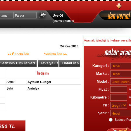
Üye Ol
Şifremi unuttum
24 Kas 2013
<< Önceki İlan
Sonraki İlan >>
Satıcının Tüm İlanları
Tavsiye Et
Hatalı İlan
Kategori :
İletişim
Marka :
Model :
Satıcı
:
Aytekin Gueşci
Şehir
:
Antalya
Fiyat :
il
Kilometre :
il
Yıl :
il
Şehir :
Sadece Foto
250 TL