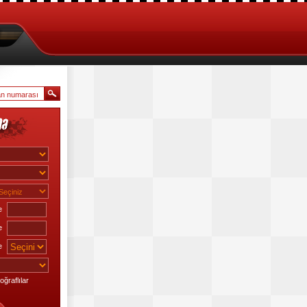
e
e
e
ğraflılar