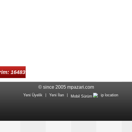
rim: 16483
© since 2005 mpazari.com
Yeni Üyelik
|
Yeni İlan
|
ip location
Mobil Sürüm