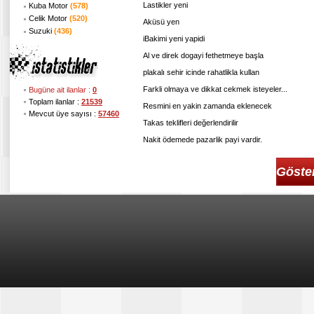
Lastikler yeni
Kuba Motor
(578)
Celik Motor
(520)
Aküsü yen
Suzuki
(436)
iBakimi yeni yapidi
Al ve direk dogayi fethetmeye başla
plakalı sehir icinde rahatlikla kullan
Farkli olmaya ve dikkat cekmek isteyeler...
Bugüne ait ilanlar :
0
Toplam ilanlar :
21539
Resmini en yakin zamanda eklenecek
Mevcut üye sayısı :
57460
Takas teklifleri değerlendirilir
Nakit ödemede pazarlik payi vardir.
Göste