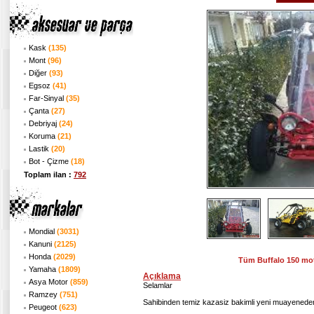
Kask
(135)
Mont
(96)
Diğer
(93)
Egsoz
(41)
Far-Sinyal
(35)
Çanta
(27)
Debriyaj
(24)
Koruma
(21)
Lastik
(20)
Bot - Çizme
(18)
Toplam ilan :
792
Mondial
(3031)
Kanuni
(2125)
Honda
(2029)
Tüm Buffalo 150 mot
Yamaha
(1809)
Açıklama
Asya Motor
(859)
Selamlar
Ramzey
(751)
Sahibinden temiz kazasiz bakimli yeni muayenede
Peugeot
(623)