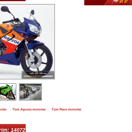
rlar
Tüm Agusta motorlar
Tüm Race motorlar
rim: 14072