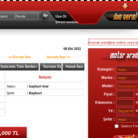
Üye Ol
Şifremi unuttum
08 Eki 2011
<< Önceki İlan
Sonraki İlan >>
Satıcının Tüm İlanları
Tavsiye Et
Hatalı İlan
Kategori :
İletişim
Marka :
Model :
Satıcı
:
bayburt kral
Şehir
:
Bayburt
Fiyat :
il
Kilometre :
il
Yıl :
il
Şehir :
Sadece Foto
,000 TL