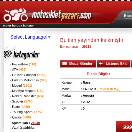
motor burada bulunur
Select Language
▼
Bu ilan yayından kalkmıştır
İlan numarası :
29213
Mesaj Gönder
Listeme Ekle
Pocketbike
(110)
ATV
(466)
Teknik Bilgiler
Cruiser-Chopper
(2753)
Enduro-Motocross
(912)
Kategori
:
Race
Moped
(1201)
Model
:
F4 312 R
( teknik detay )
Modifiye Moped
(1130)
Marka
:
Agusta
Naked-Roadster
(604)
Scooter
(5760)
Yıl
:
2012
Race
(2436)
KM
:
0
Touring-Sport
(1775)
Çesitli
(3600)
Toplam ilan :
21539
999
Acil Satılıklar