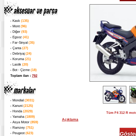
Kask
(135)
Mont
(96)
Diğer
(93)
Egsoz
(41)
Far-Sinyal
(35)
Çanta
(27)
Debriyaj
(24)
Koruma
(21)
Lastik
(20)
Bot - Çizme
(18)
Toplam ilan :
792
Mondial
(3031)
Kanuni
(2125)
Honda
(2029)
Tüm F4 312 R moto
Yamaha
(1809)
Açıklama
Asya Motor
(859)
Ramzey
(751)
Göste
Peugeot
(623)