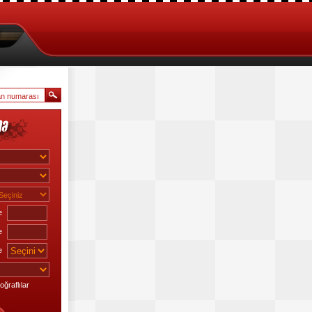
e
e
e
ğraflılar