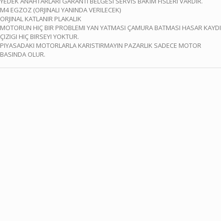
YEDEK ANAHTARLARI GARANTI BELGESI SERVIS BAKIM FISLERI VARDIR.
M4 EGZOZ (ORJINALI YANINDA VERILECEK)
ORJINAL KATLANIR PLAKALIK
MOTORUN HIÇ BIR PROBLEMI YAN YATMASI ÇAMURA BATMASI HASAR KAYDI
ÇIZIGI HIÇ BIRSEYI YOKTUR.
PIYASADAKI MOTORLARLA KARISTIRMAYIN PAZARLIK SADECE MOTOR
BASINDA OLUR.