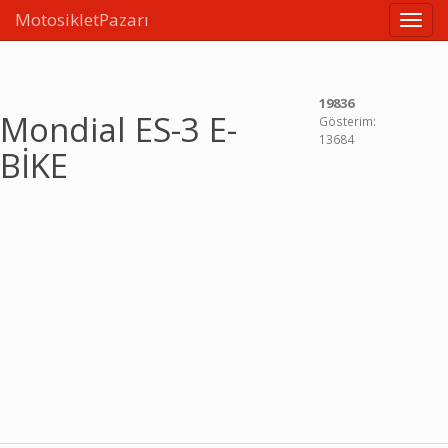
MotosikletPazarı
Linkle
19836
Mondial ES-3 E-
Gösterim:
13684
BİKE