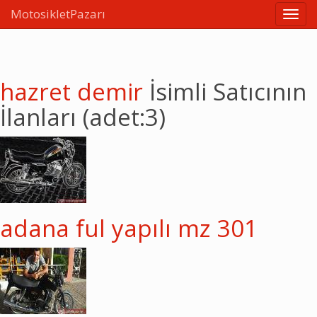
MotosikletPazarı
Linkle
hazret demir
İsimli Satıcının
İlanları (adet:3)
adana ful yapılı mz 301