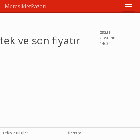
MotosikletPazarı
Linkle
29211
tek ve son fiyatır
Gösterim:
14634
Teknik Bilgiler
İletişim