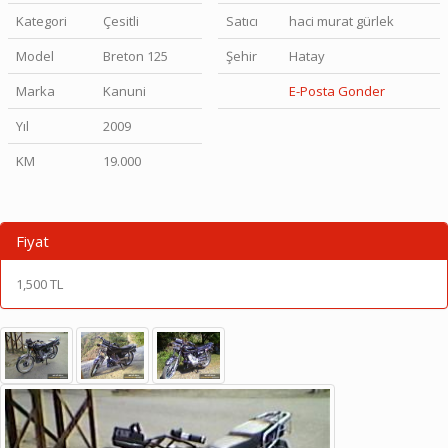
Kategori
Çesitli
Satıcı
haci murat gürlek
Model
Breton 125
Şehir
Hatay
Marka
Kanuni
E-Posta Gonder
Yıl
2009
KM
19.000
Fiyat
1,500 TL