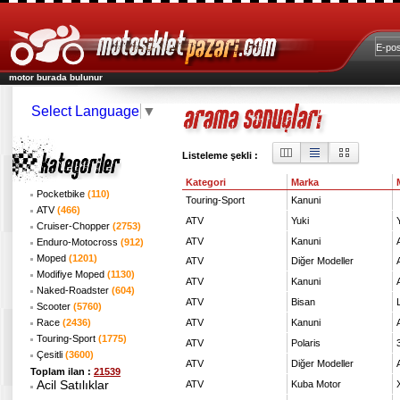
motor burada bulunur
Select Language
▼
Listeleme şekli :
Kategori
Marka
Pocketbike
(110)
Touring-Sport
Kanuni
ATV
(466)
ATV
Yuki
Cruiser-Chopper
(2753)
ATV
Kanuni
Enduro-Motocross
(912)
Moped
(1201)
ATV
Diğer Modeller
Modifiye Moped
(1130)
ATV
Kanuni
Naked-Roadster
(604)
ATV
Bisan
Scooter
(5760)
Race
(2436)
ATV
Kanuni
Touring-Sport
(1775)
ATV
Polaris
Çesitli
(3600)
ATV
Diğer Modeller
Toplam ilan :
21539
Acil Satılıklar
ATV
Kuba Motor