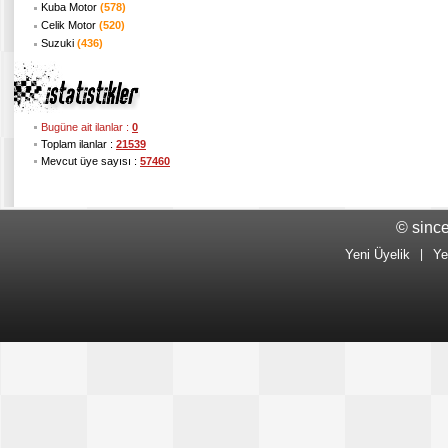
Kuba Motor
(578)
Celik Motor
(520)
Suzuki
(436)
Bugüne ait ilanlar :
0
Toplam ilanlar :
21539
Mevcut üye sayısı :
57460
© sinc
Yeni Üyelik
|
Ye