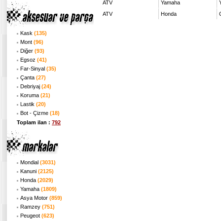
ATV
Yamaha
ATV
Honda
Kask
(135)
Mont
(96)
Diğer
(93)
Egsoz
(41)
Far-Sinyal
(35)
Çanta
(27)
Debriyaj
(24)
Koruma
(21)
Lastik
(20)
Bot - Çizme
(18)
Toplam ilan :
792
Mondial
(3031)
Kanuni
(2125)
Honda
(2029)
Yamaha
(1809)
Asya Motor
(859)
Ramzey
(751)
Peugeot
(623)